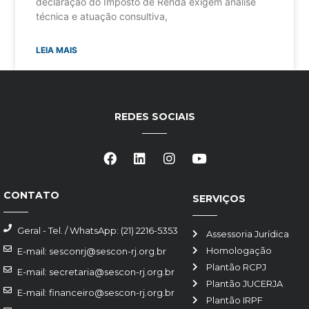
declaração do Imposto de Renda exigem análise
técnica e atuação consultiva,
LEIA MAIS
REDES SOCIAIS
CONTATO
SERVIÇOS
Geral - Tel. / WhatsApp: (21) 2216-5353
Assessoria Jurídica
Homologação
E-mail: sesconrj@sescon-rj.org.br
Plantão RCPJ
E-mail: secretaria@sescon-rj.org.br
Plantão JUCERJA
E-mail: financeiro@sescon-rj.org.br
Plantão IRPF