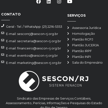
CONTATO
SERVIÇOS
Geral - Tel. / WhatsApp: (21) 2216-5353
Assessoria Jurídica
Homologação
E-mail: sesconrj@sescon-rj.org.br
Plantão RCPJ
E-mail: secretaria@sescon-rj.org.br
Plantão JUCERJA
E-mail: financeiro@sescon-rj.org.br
Plantão IRPF
E-mail: eventos@sescon-rj.org.br
Plantão INPI
Sala do Empresário
E-mail: marketing@sescon-rj.org.br
Sindicato das Empresas de Serviços Contábeis,
Assessoramento, Perícias, Informações e Pesquisas do Estado
do Rio de Janeiro.