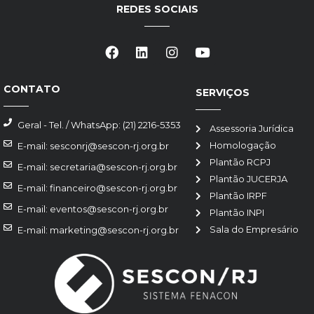
REDES SOCIAIS
CONTATO
SERVIÇOS
Geral - Tel. / WhatsApp: (21) 2216-5353
Assessoria Jurídica
Homologação
E-mail: sesconrj@sescon-rj.org.br
Plantão RCPJ
E-mail: secretaria@sescon-rj.org.br
Plantão JUCERJA
E-mail: financeiro@sescon-rj.org.br
Plantão IRPF
E-mail: eventos@sescon-rj.org.br
Plantão INPI
Sala do Empresário
E-mail: marketing@sescon-rj.org.br