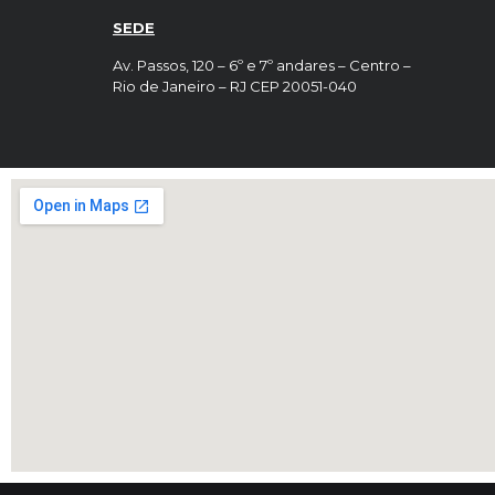
SEDE
Av. Passos, 120 – 6º e 7º andares – Centro –
Rio de Janeiro – RJ CEP 20051-040