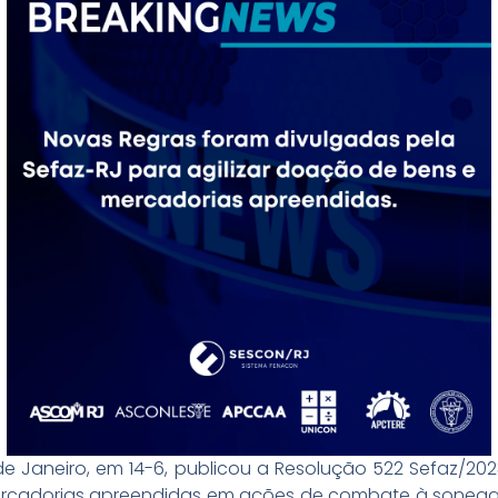
de Janeiro, em 14-6, publicou a Resolução 522 Sefaz/202
ercadorias apreendidas em ações de combate à soneg