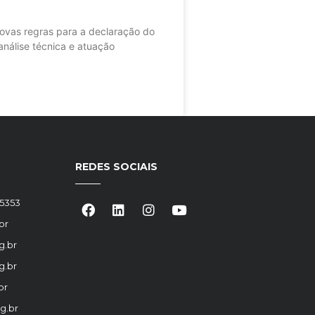
as regras para a declaração do
nálise técnica e atuação
REDES SOCIAIS
-5353
br
g.br
g.br
br
g.br