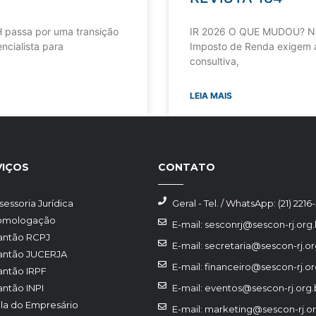
 passa por uma transição
IR 2026 O QUE MUDOU? Nov
ncialista para
Imposto de Renda exigem a
consultiva,
LEIA MAIS
VIÇOS
CONTATO
sessoria Jurídica
Geral - Tel. / WhatsApp: (21) 2216
omologação
E-mail: sesconrj@sescon-rj.org.
antão RCPJ
E-mail: secretaria@sescon-rj.or
antão JUCERJA
E-mail: financeiro@sescon-rj.or
antão IRPF
antão INPI
E-mail: eventos@sescon-rj.org.
la do Empresário
E-mail: marketing@sescon-rj.or