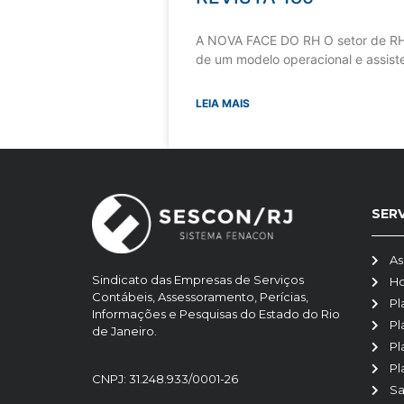
A NOVA FACE DO RH O setor de RH
de um modelo operacional e assiste
LEIA MAIS
SER
As
Sindicato das Empresas de Serviços
H
Contábeis, Assessoramento, Perícias,
Pl
Informações e Pesquisas do Estado do Rio
Pl
de Janeiro.
Pl
Pl
CNPJ: 31.248.933/0001-26
Sa