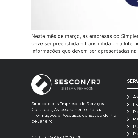
Neste mês de março, as empresas do Simples 
deve ser preenchida e transmitida pela Intern
informações que devem ser apresentadas na e
SER
As
Sindicato das Empresas de Serviços
H
Contábeis, Assessoramento, Perícias,
Pl
Informações e Pesquisas do Estado do Rio
Pl
de Janeiro.
Pl
Pl
CNPJ: 31.248.933/0001-26