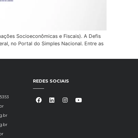
ações Socioeconômicas e Fiscais). A Defis
eral, no Portal do Simples Nacional. Entre as
REDES SOCIAIS
-5353
br
g.br
g.br
br