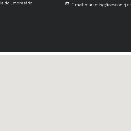
la do Empresário
E-mail: marketing@sescon-rj.or