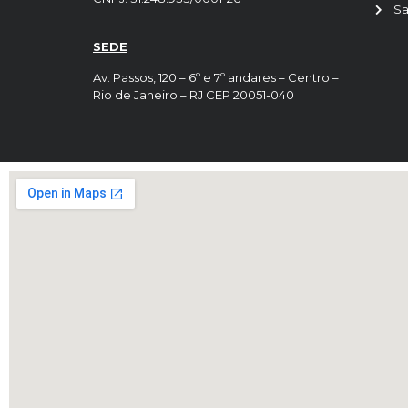
Sa
SEDE
Av. Passos, 120 – 6º e 7º andares – Centro –
Rio de Janeiro – RJ CEP 20051-040