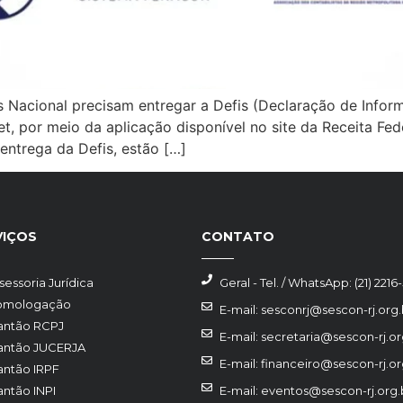
Nacional precisam entregar a Defis (Declaração de Inform
et, por meio da aplicação disponível no site da Receita Fed
ntrega da Defis, estão […]
VIÇOS
CONTATO
sessoria Jurídica
Geral - Tel. / WhatsApp: (21) 2216
omologação
E-mail: sesconrj@sescon-rj.org.
antão RCPJ
E-mail: secretaria@sescon-rj.or
antão JUCERJA
E-mail: financeiro@sescon-rj.or
antão IRPF
antão INPI
E-mail: eventos@sescon-rj.org.