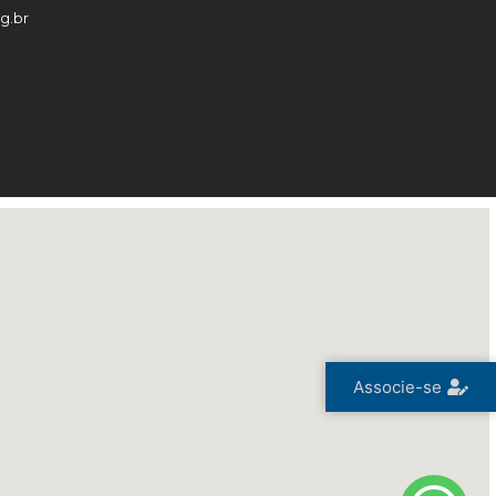
g.br
Associe-se