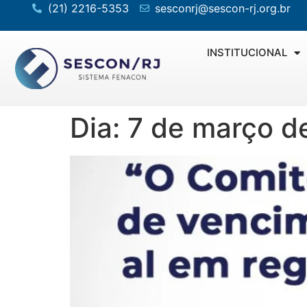
(21) 2216-5353
sesconrj@sescon-rj.org.br
INSTITUCIONAL
Dia:
7 de março d