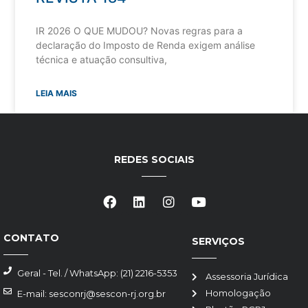
IR 2026 O QUE MUDOU? Novas regras para a
declaração do Imposto de Renda exigem análise
técnica e atuação consultiva,
LEIA MAIS
REDES SOCIAIS
CONTATO
SERVIÇOS
Geral - Tel. / WhatsApp: (21) 2216-5353
Assessoria Jurídica
Homologação
E-mail: sesconrj@sescon-rj.org.br