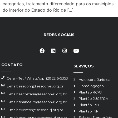
categorias, tratamento diferenciado para os municípios
do interior do Estado do Rio de […]
REDES SOCIAIS
CONTATO
SERVIÇOS
Geral - Tel. / WhatsApp: (21) 2216-5353
Assessoria Jurídica
Homologação
E-mail: sesconrj@sescon-rj.org.br
Plantão RCPJ
E-mail: secretaria@sescon-rj.org.br
Plantão JUCERJA
E-mail: financeiro@sescon-rj.org.br
Plantão IRPF
E-mail: eventos@sescon-rj.org.br
Plantão INPI
Sala do Empresário
E-mail: marketing@sescon-rj.org.br