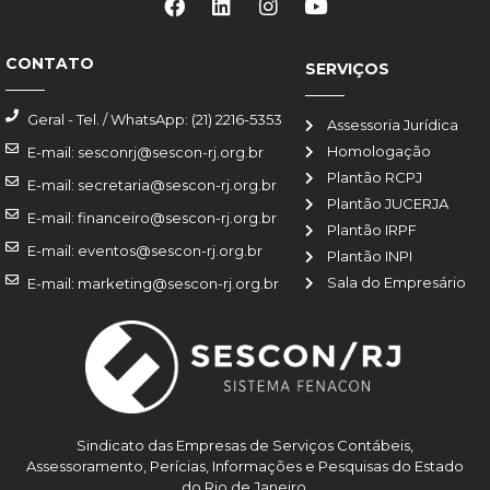
CONTATO
SERVIÇOS
Geral - Tel. / WhatsApp: (21) 2216-5353
Assessoria Jurídica
Homologação
E-mail: sesconrj@sescon-rj.org.br
Plantão RCPJ
E-mail: secretaria@sescon-rj.org.br
Plantão JUCERJA
E-mail: financeiro@sescon-rj.org.br
Plantão IRPF
E-mail: eventos@sescon-rj.org.br
Plantão INPI
Sala do Empresário
E-mail: marketing@sescon-rj.org.br
Sindicato das Empresas de Serviços Contábeis,
Assessoramento, Perícias, Informações e Pesquisas do Estado
do Rio de Janeiro.