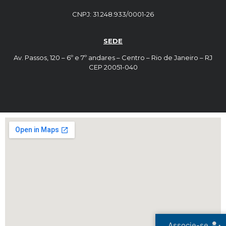
CNPJ: 31.248.933/0001-26
SEDE
Av. Passos, 120 – 6º e 7º andares – Centro – Rio de Janeiro – RJ
CEP 20051-040
Associe-se