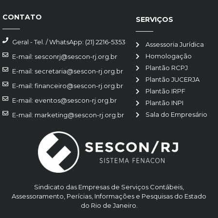
CONTATO
SERVIÇOS
Geral - Tel. / WhatsApp: (21) 2216-5353
Assessoria Jurídica
Homologação
E-mail: sesconrj@sescon-rj.org.br
Plantão RCPJ
E-mail: secretaria@sescon-rj.org.br
Plantão JUCERJA
E-mail: financeiro@sescon-rj.org.br
Plantão IRPF
E-mail: eventos@sescon-rj.org.br
Plantão INPI
Sala do Empresário
E-mail: marketing@sescon-rj.org.br
Sindicato das Empresas de Serviços Contábeis,
Assessoramento, Perícias, Informações e Pesquisas do Estado
do Rio de Janeiro.