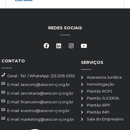
REDES SOCIAIS
CONTATO
SERVIÇOS
Geral - Tel. / WhatsApp: (21) 2216-5353
Assessoria Jurídica
Homologação
E-mail: sesconrj@sescon-rj.org.br
Plantão RCPJ
E-mail: secretaria@sescon-rj.org.br
Plantão JUCERJA
E-mail: financeiro@sescon-rj.org.br
Plantão IRPF
E-mail: eventos@sescon-rj.org.br
Plantão INPI
Sala do Empresário
E-mail: marketing@sescon-rj.org.br