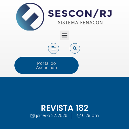
Portal do
Associado
REVISTA 182
janeiro 22, 2026
6:29 pm