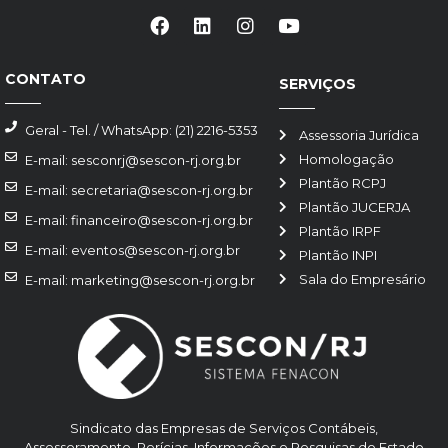
CONTATO
SERVIÇOS
Geral - Tel. / WhatsApp: (21) 2216-5353
Assessoria Jurídica
Homologação
E-mail: sesconrj@sescon-rj.org.br
Plantão RCPJ
E-mail: secretaria@sescon-rj.org.br
Plantão JUCERJA
E-mail: financeiro@sescon-rj.org.br
Plantão IRPF
E-mail: eventos@sescon-rj.org.br
Plantão INPI
Sala do Empresário
E-mail: marketing@sescon-rj.org.br
Sindicato das Empresas de Serviços Contábeis,
Assessoramento, Perícias, Informações e Pesquisas do Estado