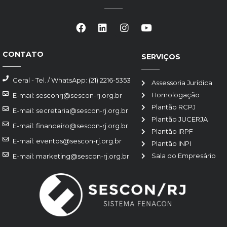
CONTATO
SERVIÇOS
Geral - Tel. / WhatsApp: (21) 2216-5353
Assessoria Jurídica
Homologação
E-mail: sesconrj@sescon-rj.org.br
Plantão RCPJ
E-mail: secretaria@sescon-rj.org.br
Plantão JUCERJA
E-mail: financeiro@sescon-rj.org.br
Plantão IRPF
E-mail: eventos@sescon-rj.org.br
Plantão INPI
Sala do Empresário
E-mail: marketing@sescon-rj.org.br