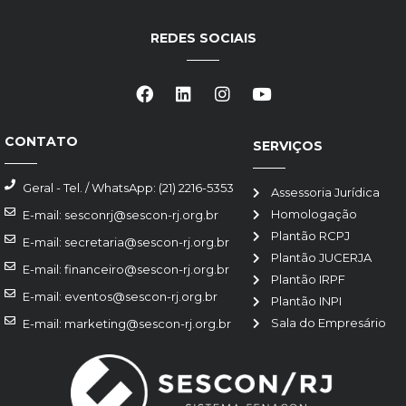
REDES SOCIAIS
CONTATO
SERVIÇOS
Geral - Tel. / WhatsApp: (21) 2216-5353
Assessoria Jurídica
Homologação
E-mail: sesconrj@sescon-rj.org.br
Plantão RCPJ
E-mail: secretaria@sescon-rj.org.br
Plantão JUCERJA
E-mail: financeiro@sescon-rj.org.br
Plantão IRPF
E-mail: eventos@sescon-rj.org.br
Plantão INPI
Sala do Empresário
E-mail: marketing@sescon-rj.org.br