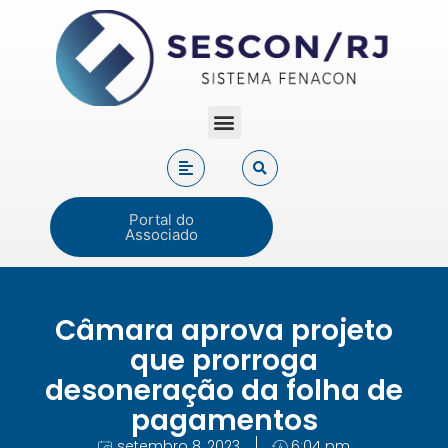
Portal do
Associado
Câmara aprova projeto
que prorroga
desoneração da folha de
pagamentos
setembro 8, 2023
6:04 pm