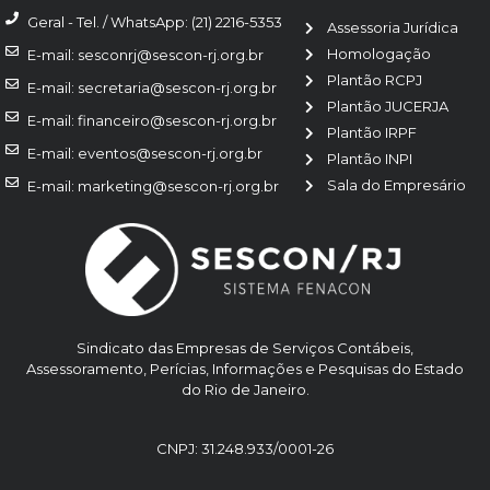
Geral - Tel. / WhatsApp: (21) 2216-5353
Assessoria Jurídica
Homologação
E-mail: sesconrj@sescon-rj.org.br
Plantão RCPJ
E-mail: secretaria@sescon-rj.org.br
Plantão JUCERJA
E-mail: financeiro@sescon-rj.org.br
Plantão IRPF
E-mail: eventos@sescon-rj.org.br
Plantão INPI
Sala do Empresário
E-mail: marketing@sescon-rj.org.br
Sindicato das Empresas de Serviços Contábeis,
Assessoramento, Perícias, Informações e Pesquisas do Estado
do Rio de Janeiro.
CNPJ: 31.248.933/0001-26