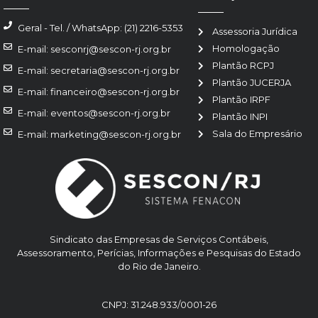
Geral - Tel. / WhatsApp: (21) 2216-5353
Assessoria Jurídica
Homologação
E-mail: sesconrj@sescon-rj.org.br
Plantão RCPJ
E-mail: secretaria@sescon-rj.org.br
Plantão JUCERJA
E-mail: financeiro@sescon-rj.org.br
Plantão IRPF
E-mail: eventos@sescon-rj.org.br
Plantão INPI
Sala do Empresário
E-mail: marketing@sescon-rj.org.br
Sindicato das Empresas de Serviços Contábeis,
Assessoramento, Perícias, Informações e Pesquisas do Estado
do Rio de Janeiro.
CNPJ: 31.248.933/0001-26