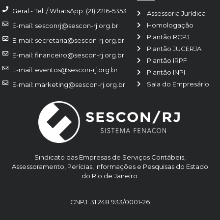
Geral - Tel. / WhatsApp: (21) 2216-5353
Assessoria Jurídica
Homologação
E-mail: sesconrj@sescon-rj.org.br
Plantão RCPJ
E-mail: secretaria@sescon-rj.org.br
Plantão JUCERJA
E-mail: financeiro@sescon-rj.org.br
Plantão IRPF
E-mail: eventos@sescon-rj.org.br
Plantão INPI
Sala do Empresário
E-mail: marketing@sescon-rj.org.br
Sindicato das Empresas de Serviços Contábeis,
Assessoramento, Perícias, Informações e Pesquisas do Estado
do Rio de Janeiro.
CNPJ: 31.248.933/0001-26