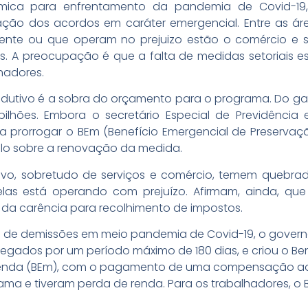
ca para enfrentamento da pandemia de Covid-19, 
gação dos acordos em caráter emergencial. Entre as á
ente ou que operam no prejuizo estão o comércio e ser
ros. A preocupação é que a falta de medidas setoriais 
hadores.
utivo é a sobra do orçamento para o programa. Do gast
lhões. Embora o secretário Especial de Previdência 
 prorrogar o BEm (Benefício Emergencial de Preserva
elo sobre a renovação da medida.
tivo, sobretudo de serviços e comércio, temem quebra
elas está operando com prejuízo. Afirmam, ainda, 
m da carência para recolhimento de impostos.
a de demissões em meio pandemia de Covid-19, o governo
egados por um período máximo de 180 dias, e criou o Be
enda (BEm), com o pagamento de uma compensação aos
ma e tiveram perda de renda. Para os trabalhadores, o 