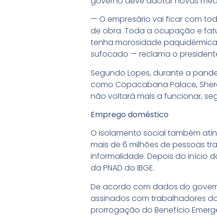
governo deve adotar novas medi
— O empresário vai ficar com to
de obra. Toda a ocupação e fat
tenha morosidade paquidérmica e
sufocado — reclama o presidente 
Segundo Lopes, durante a pande
como Copacabana Palace, Sherato
não voltará mais a funcionar, se
Emprego doméstico
O isolamento social também ating
mais de 6 milhões de pessoas tra
informalidade. Depois do início
da PNAD do IBGE.
De acordo com dados do governo
assinados com trabalhadores do r
prorrogação do Benefício Emerg