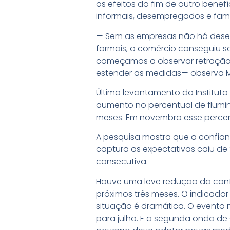
os efeitos do fim de outro benef
informais, desempregados e famí
— Sem as empresas não há desen
formais, o comércio conseguiu se
começamos a observar retração n
estender as medidas— observa M
Último levantamento do Institut
aumento no percentual de flumi
meses. Em novembro esse percen
A pesquisa mostra que a confian
captura as expectativas caiu d
consecutiva.
Houve uma leve redução da confi
próximos três meses. O indicador
situação é dramática. O evento m
para julho. E a segunda onda de 