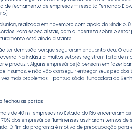
a de fechamento de empresas — ressalta Fernando Blowe
io).
lunion, realizada em novembro com apoio do SindRio, 87
ordos. Para especialistas, com a incerteza sobre o setor
turamento está ainda distante:
vão ter demissão porque seguraram enquanto deu. O q
governo. Na indústria, muitos setores registram falta de 
 e produzir. Alguns empresários já pensam em fazer ba
 de insumos, e não vão conseguir entregar seus pedido
a vez mais problemas— pontua sócia-fundadora da Be
is de 40 mil empresas no Estado do Rio encerraram as 
e 70% dos empresários fluminenses assinaram termos de
nada. O fim do programa é motivo de preocupação para 