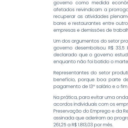
governo como medida econômi
afetados reivindicam a prorro
recuperar as atividades plenam
bares e restaurantes entre out
empresas e demissões de trabal
Um dos argumentos do setor prod
governo desembolsou R$ 33,5 bi
declarado que o governo estuda
enquanto não foi batido o mart
Representantes do setor produ
benefício, porque boa parte d
pagamento de 13º salário e o fi
Na prática, para evitar uma ond
acordos individuais com os empr
Preservação do Emprego e da R
assinada que aderiram ao progra
261,25 a R$ 1.813,03 por mês.