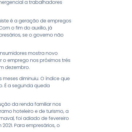
mergencial a trabalhadores
iste é a geração de empregos
m o fim do auxílio, já
resários, se o governo não
consumidores mostra novo
r o emprego nos próximos três
em dezembro.
 meses diminuiu. O índice que
o. É a segunda queda
ção da renda familiar nos
ramo hoteleiro e de turismo, a
aval, foi adiado de fevereiro
2021. Para empresários, o