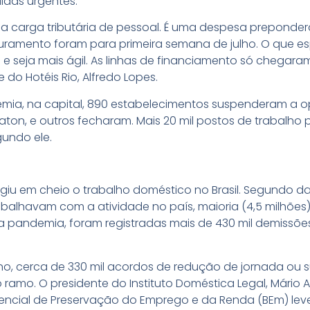
das urgentes:
da carga tributária de pessoal. É uma despesa prepond
uramento foram para primeira semana de julho. O que 
 seja mais ágil. As linhas de financiamento só chegar
do Hotéis Rio, Alfredo Lopes.
mia, na capital, 890 estabelecimentos suspenderam a o
n, e outros fecharam. Mais 20 mil postos de trabalho p
gundo ele.
iu em cheio o trabalho doméstico no Brasil. Segundo dad
balhavam com a atividade no país, maioria (4,5 milhões)
 da pandemia, foram registradas mais de 430 mil demissõ
, cerca de 330 mil acordos de redução de jornada ou 
amo. O presidente do Instituto Doméstica Legal, Mário 
encial de Preservação do Emprego e da Renda (BEm) lev