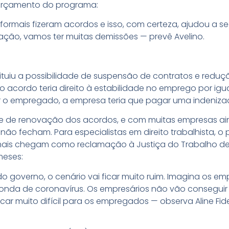
 orçamento do programa:
rmais fizeram acordos e isso, com certeza, ajudou a s
ação, vamos ter muitas demissões — prevê Avelino.
tuiu a possibilidade de suspensão de contratos e reduçã
o acordo teria direito à estabilidade no emprego por igu
r o empregado, a empresa teria que pagar uma indeniza
ade de renovação dos acordos, e com muitas empresas a
ão fecham. Para especialistas em direito trabalhista, o
 mais chegam como reclamação à Justiça do Trabalho d
meses:
o governo, o cenário vai ficar muito ruim. Imagina os e
 onda de coronavírus. Os empresários não vão consegu
icar muito difícil para os empregados — observa Aline Fide