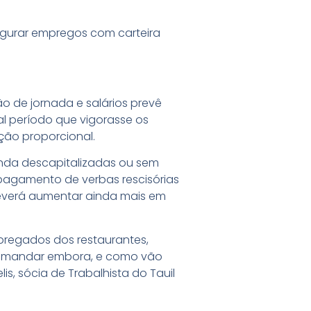
egurar empregos com carteira
o de jornada e salários prevê
al período que vigorasse os
ção proporcional.
inda descapitalizadas ou sem
 pagamento de verbas rescisórias
everá aumentar ainda mais em
mpregados dos restaurantes,
ir mandar embora, e como vão
lis, sócia de Trabalhista do Tauil