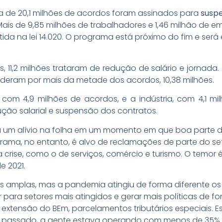
a de 20,1 milhões de acordos foram assinados para
suspe
 Mais de 9,85 milhões de trabalhadores e 1,46 milhão de e
ida na lei 14.020. O programa está próximo do fim e será
, 11,2 milhões trataram de redução de salário e jornada.
deram por mais da metade dos acordos, 10,38 milhões.
com 4,9 milhões de acordos, e a indústria, com 4,1 milh
ção salarial e suspensão dos contratos.
ou um alívio na folha em um momento em que boa parte 
grama, no entanto, é alvo de reclamações de parte do se
crise, como o de serviços, comércio e turismo. O temo
e 2021.
 amplas, mas a pandemia atingiu de forma diferente os 
 para setores mais atingidos e gerar mais políticas de 
a extensão do BEm, parcelamentos tributários especiais.
s passado, a gente estava operando com menos de 35%