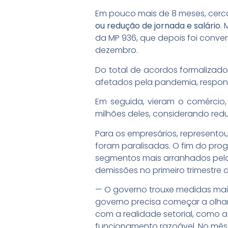
Em pouco mais de 8 meses, cerc
ou redução de jornada e salário
.
da MP 936, que depois foi convert
dezembro.
Do total de acordos formalizados
afetados pela pandemia, respon
Em seguida, vieram o comércio, 
milhões deles, considerando redu
Para os empresários, represent
foram paralisadas. O fim do pro
segmentos mais arranhados pela 
demissões no primeiro trimestre d
— O governo trouxe medidas mais
governo precisa começar a olhar
com a realidade setorial, como 
funcionamento razoável. No mê