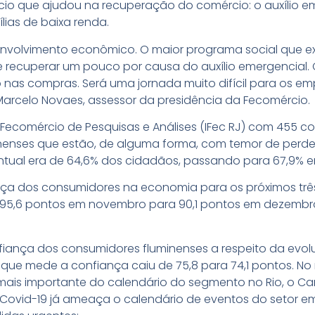
ício que ajudou na recuperação do comércio: o auxílio e
lias de baixa renda.
volvimento econômico. O maior programa social que ex
 recuperar um pouco por causa do auxílio emergencial. Co
as compras. Será uma jornada muito difícil para os emp
arcelo Novaes, assessor da presidência da Fecomércio.
o Fecomércio de Pesquisas e Análises (IFec RJ) com 455 
nenses que estão, de alguma forma, com temor de perde
tual era de 64,6% dos cidadãos, passando para 67,9% 
ça dos consumidores na economia para os próximos três
e 95,6 pontos em novembro para 90,1 pontos em dezembr
ança dos consumidores fluminenses a respeito da evolu
 que mede a confiança caiu de 75,8 para 74,1 pontos. No 
ais importante do calendário do segmento no Rio, o Carn
Covid-19 já ameaça o calendário de eventos do setor em 