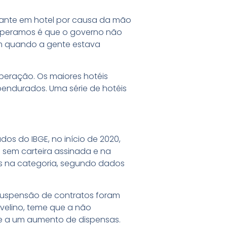
erante em hotel por causa da mão
esperamos é que o governo não
am quando a gente estava
peração. Os maiores hotéis
endurados. Uma série de hotéis
os do IBGE, no início de 2020,
 sem carteira assinada e na
es na categoria, segundo dados
suspensão de contratos foram
Avelino, teme que a não
e a um aumento de dispensas.