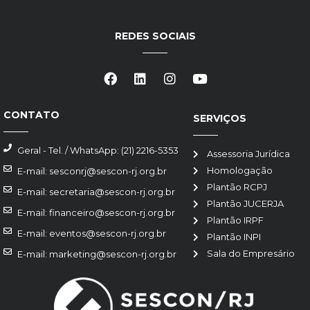
REDES SOCIAIS
CONTATO
SERVIÇOS
Geral - Tel. / WhatsApp: (21) 2216-5353
Assessoria Jurídica
Homologação
E-mail: sesconrj@sescon-rj.org.br
Plantão RCPJ
E-mail: secretaria@sescon-rj.org.br
Plantão JUCERJA
E-mail: financeiro@sescon-rj.org.br
Plantão IRPF
E-mail: eventos@sescon-rj.org.br
Plantão INPI
Sala do Empresário
E-mail: marketing@sescon-rj.org.br