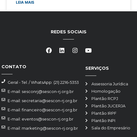
LEIA MAIS
REDES SOCIAIS
CONTATO
SERVIÇOS
Geral - Tel. / WhatsApp: (21) 2216-5353
Assessoria Jurídica
Homologação
E-mail: sesconrj@sescon-rj.org.br
Plantão RCPJ
E-mail: secretaria@sescon-rj.org.br
Plantão JUCERJA
E-mail: financeiro@sescon-rj.org.br
Plantão IRPF
E-mail: eventos@sescon-rj.org.br
Plantão INPI
Sala do Empresário
E-mail: marketing@sescon-rj.org.br