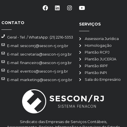
CONTATO
SERVIÇOS
Geral - Tel. / WhatsApp: (21) 2216-5353
Assessoria Jurídica
Homologação
E-mail: sesconrj@sescon-rj.org.br
Plantão RCPJ
E-mail: secretaria@sescon-rj.org.br
Plantão JUCERJA
E-mail: financeiro@sescon-rj.org.br
Plantão IRPF
E-mail: eventos@sescon-rj.org.br
Plantão INPI
Sala do Empresário
E-mail: marketing@sescon-rj.org.br
Sindicato das Empresas de Serviços Contábeis,