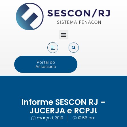
Portal do
Associado
Informe SESCON RJ –
JUCERJA e RCPJ!
março 1, 2019
10:56 am