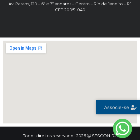
Av. Passos, 120 – 6º e 7º andares – Centro – Rio de Janeiro – RJ
CEP 20051-040
Associe-se
Todos direitos reservados 2026 Ⓒ SESCON-RJ.
Trinta e Seis Consultoria Digital