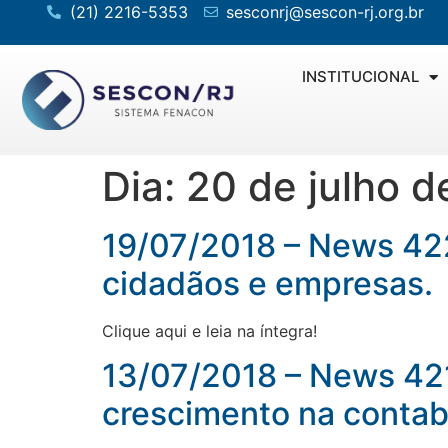
(21) 2216-5353
sesconrj@sescon-rj.org.br
INSTITUCIONAL
Dia:
20 de julho d
19/07/2018 – News 422
cidadãos e empresas.
Clique aqui e leia na íntegra!
13/07/2018 – News 421
crescimento na contab