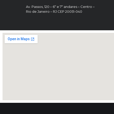
Av. Passos, 120 – 6º e 7º andares – Centro –
Rio de Janeiro – RJ CEP 20051-040