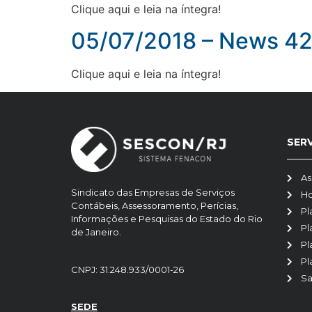
Clique aqui e leia na íntegra!
05/07/2018 – News 420
Clique aqui e leia na íntegra!
SER
As
Sindicato das Empresas de Serviços
H
Contábeis, Assessoramento, Perícias,
Pl
Informações e Pesquisas do Estado do Rio
Pl
de Janeiro.
Pl
Pl
CNPJ: 31.248.933/0001-26
Sa
SEDE