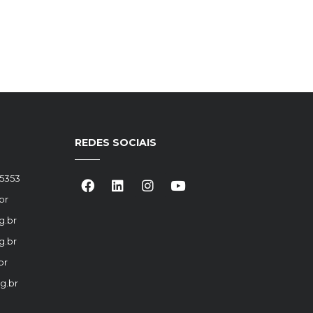
REDES SOCIAIS
-5353
br
g.br
g.br
br
g.br