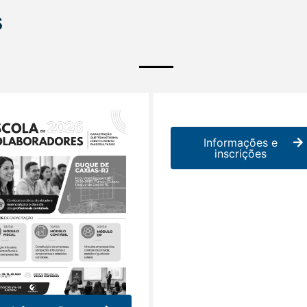
s
Informações e
inscrições