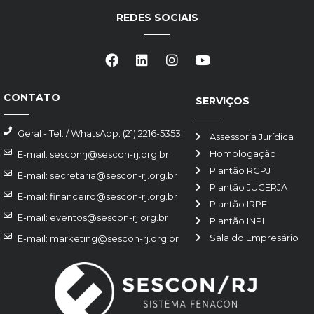
REDES SOCIAIS
CONTATO
SERVIÇOS
Geral - Tel. / WhatsApp: (21) 2216-5353
Assessoria Jurídica
Homologação
E-mail: sesconrj@sescon-rj.org.br
Plantão RCPJ
E-mail: secretaria@sescon-rj.org.br
Plantão JUCERJA
E-mail: financeiro@sescon-rj.org.br
Plantão IRPF
E-mail: eventos@sescon-rj.org.br
Plantão INPI
Sala do Empresário
E-mail: marketing@sescon-rj.org.br