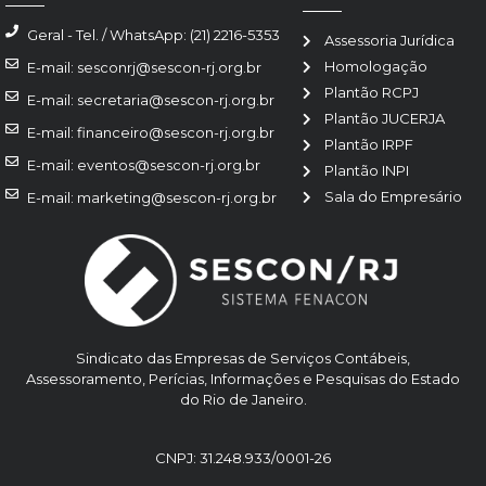
Geral - Tel. / WhatsApp: (21) 2216-5353
Assessoria Jurídica
Homologação
E-mail: sesconrj@sescon-rj.org.br
Plantão RCPJ
E-mail: secretaria@sescon-rj.org.br
Plantão JUCERJA
E-mail: financeiro@sescon-rj.org.br
Plantão IRPF
E-mail: eventos@sescon-rj.org.br
Plantão INPI
Sala do Empresário
E-mail: marketing@sescon-rj.org.br
Sindicato das Empresas de Serviços Contábeis,
Assessoramento, Perícias, Informações e Pesquisas do Estado
do Rio de Janeiro.
CNPJ: 31.248.933/0001-26