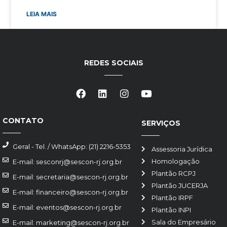
LEIA MAIS
REDES SOCIAIS
CONTATO
SERVIÇOS
Geral - Tel. / WhatsApp: (21) 2216-5353
Assessoria Jurídica
Homologação
E-mail: sesconrj@sescon-rj.org.br
Plantão RCPJ
E-mail: secretaria@sescon-rj.org.br
Plantão JUCERJA
E-mail: financeiro@sescon-rj.org.br
Plantão IRPF
E-mail: eventos@sescon-rj.org.br
Plantão INPI
Sala do Empresário
E-mail: marketing@sescon-rj.org.br