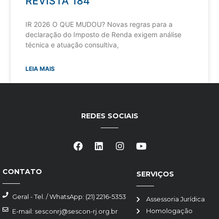
REVISTA 184
IR 2026 O QUE MUDOU? Novas regras para a
declaração do Imposto de Renda exigem análise
técnica e atuação consultiva,
LEIA MAIS
REDES SOCIAIS
CONTATO
SERVIÇOS
Geral - Tel. / WhatsApp: (21) 2216-5353
Assessoria Jurídica
Homologação
E-mail: sesconrj@sescon-rj.org.br