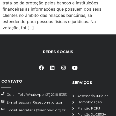
trata-se da proteção pelos bancos e instituições
financeiras às informações que possuem dos seus
clientes no âmbito das relações bancárias, se
estendendo para pessoas físicas e jurídicas. Na
votação, foi […]
REDES SOCIAIS
CONTATO
SERVIÇOS
Geral - Tel. / WhatsApp: (21) 2216-5353
Assessoria Jurídica
Homologação
E-mail: sesconrj@sescon-rj.org.br
Plantão RCPJ
E-mail: secretaria@sescon-rj.org.br
Plantão JUCERJA