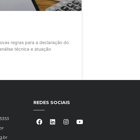
as regras para a declaração do
nálise técnica e atuação
REDES SOCIAIS
-5353
br
g.br