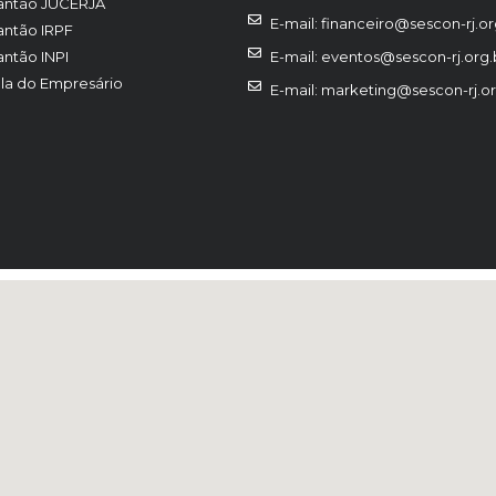
antão JUCERJA
E-mail: financeiro@sescon-rj.or
antão IRPF
antão INPI
E-mail: eventos@sescon-rj.org.
la do Empresário
E-mail: marketing@sescon-rj.or