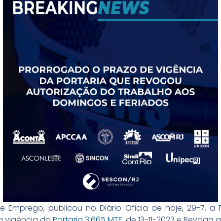
e Emprego, publicou no Diário Oficia de hoje, 29-7, a
da vigência da
Portaria 3.665 MTE
, de 13-11-2023 e Revoga 