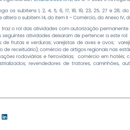
ga os subitens 1, 2, 4, 5, 6, 17, 18, 19, 23, 25, 27 e 28, 
1; e altera o subitem 14, do item II – Comércio, do Anexo I
V traz o rol das atividades com autorização permanente
seguintes atividades deixaram de pertencer a este rol: v
s de frutas e verduras; varejistas de aves e ovos; var
o de receituário); comércio de artigos regionais nas est
tações rodoviárias e ferroviárias; comércio em hotéis;
strializados; revendedores de tratores, caminhões, au