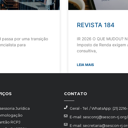
REVISTA 184
 passa por uma transição
IR 2026 O QUE MUDOU? Nov
ncialista para
Imposto de Renda exigem a
consultiva,
LEIA MAIS
VIÇOS
CONTATO
sessoria Jurídica
Geral - Tel. / WhatsApp: (21) 2216
omologação
E-mail: sesconrj@sescon-rj.org.
antão RCPJ
E-mail: secretaria@sescon-rj.or