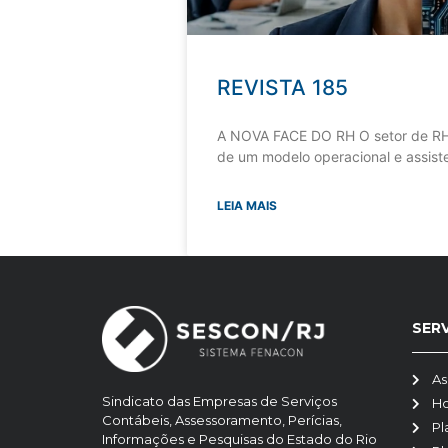
REVISTA 185
A NOVA FACE DO RH O setor de RH
de um modelo operacional e assiste
LEIA MAIS
SER
As
Sindicato das Empresas de Serviços
H
Contábeis, Assessoramento, Perícias,
Pl
Informações e Pesquisas do Estado do Rio