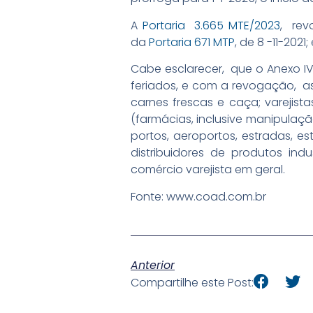
A
Portaria 3.665 MTE/2023
, revo
da
Portaria 671 MTP
, de 8 -11-202
Cabe esclarecer, que o Anexo I
feriados, e com a revogação, as 
carnes frescas e caça; varejista
(farmácias, inclusive manipulaçã
portos, aeroportos, estradas, es
distribuidores de produtos indu
comércio varejista em geral.
Fonte: www.coad.com.br
Anterior
Compartilhe este Post: