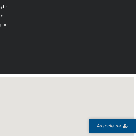
g.br
br
g.br
Associe-se