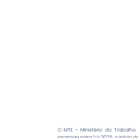
O MTE – Ministério do Trabalho 
prorroga para 1-1-2025, o início 