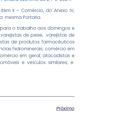
do item II – Comércio, do Anexo IV,
V, da mesma Portaria.
 para o trabalho aos domingos e
arejistas de peixe; varejistas de
ejistas de produtos farmacêuticos
âncias hidrominerais; comércio em
 comércio em geral; atacadistas e
tomóveis e veículos similares; e
Próximo