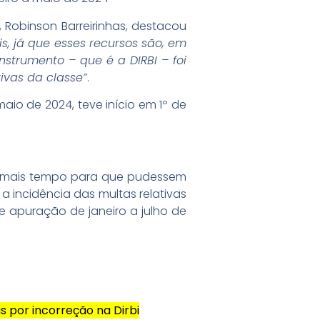
 Robinson Barreirinhas, destacou
s, já que esses recursos são, em
nstrumento – que é a DIRBI – foi
ivas da classe”
.
io de 2024, teve início em 1º de
m mais tempo para que pudessem
a incidência das multas relativas
de apuração de janeiro a julho de
s por incorreção na Dirbi