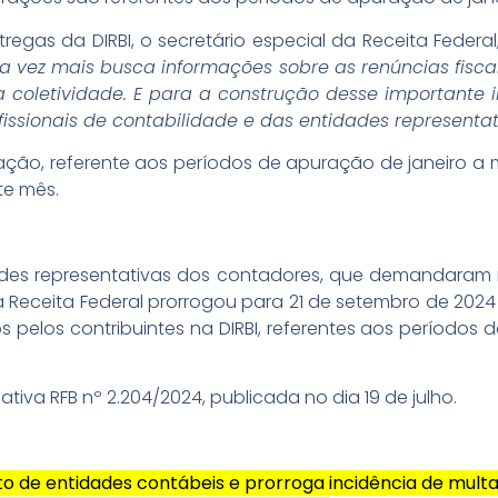
gas da DIRBI, o secretário especial da Receita Federal,
a vez mais busca informações sobre as renúncias fiscai
a coletividade. E para a construção desse importante i
issionais de contabilidade e das entidades representat
ção, referente aos períodos de apuração de janeiro a ma
te mês.
des representativas dos contadores, que demandara
Receita Federal prorrogou para 21 de setembro de 2024 
pelos contribuintes na DIRBI, referentes aos períodos 
iva RFB nº 2.204/2024, publicada no dia 19 de julho.
to de entidades contábeis e prorroga incidência de multa