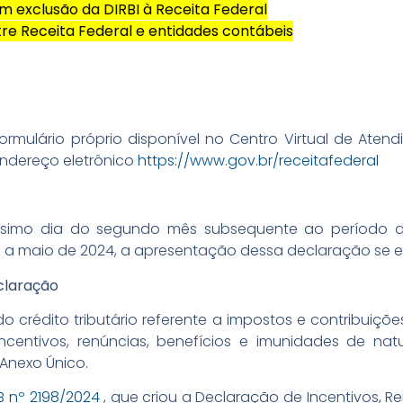
am exclusão da DIRBI à Receita Federal
tre Receita Federal e entidades contábeis
rmulário próprio disponível no Centro Virtual de Atend
endereço eletrônico
https://www.gov.br/receitafederal
gésimo dia do segundo mês subsequente ao período 
 a maio de 2024, a apresentação dessa declaração se en
claração
do crédito tributário referente a impostos e contribuiçõ
ntivos, renúncias, benefícios e imunidades de natur
 Anexo Único.
B nº 2198/2024
, que criou a Declaração de Incentivos, R