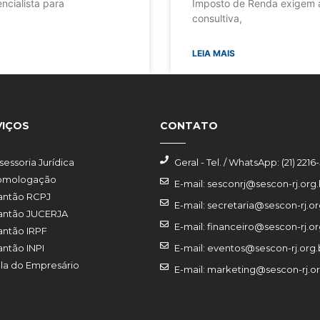
ncialista para
Imposto de Renda exigem a
consultiva,
LEIA MAIS
VIÇOS
CONTATO
sessoria Jurídica
Geral - Tel. / WhatsApp: (21) 2216
omologação
E-mail: sesconrj@sescon-rj.org.
antão RCPJ
E-mail: secretaria@sescon-rj.or
antão JUCERJA
E-mail: financeiro@sescon-rj.or
antão IRPF
antão INPI
E-mail: eventos@sescon-rj.org.
la do Empresário
E-mail: marketing@sescon-rj.or