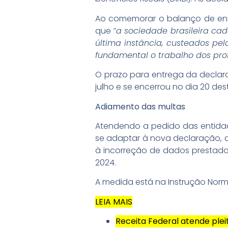
Ao comemorar o balanço de entre
que
“a sociedade brasileira cad
última instância, custeados pel
fundamental o trabalho dos prof
O prazo para entrega da declara
julho e se encerrou no dia 20 des
Adiamento das multas
Atendendo a pedido das entida
se adaptar à nova declaração, a 
à incorreção de dados prestados 
2024.
A medida está na Instrução Normat
LEIA MAIS
Receita Federal atende plei