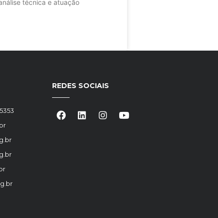
nálise técnica e atuação
REDES SOCIAIS
-5353
br
g.br
g.br
br
g.br