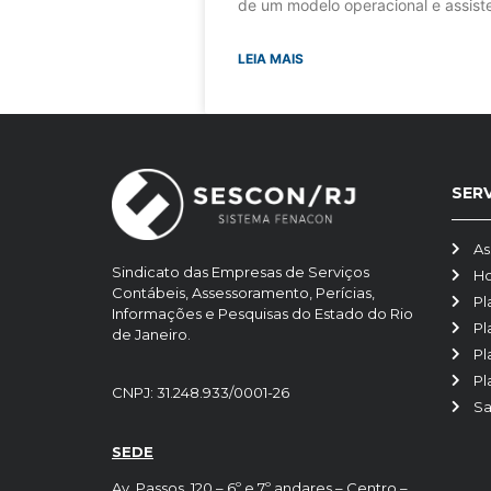
de um modelo operacional e assiste
LEIA MAIS
SER
As
Sindicato das Empresas de Serviços
H
Contábeis, Assessoramento, Perícias,
Pl
Informações e Pesquisas do Estado do Rio
Pl
de Janeiro.
Pl
Pl
CNPJ: 31.248.933/0001-26
Sa
SEDE
Av. Passos, 120 – 6º e 7º andares – Centro –