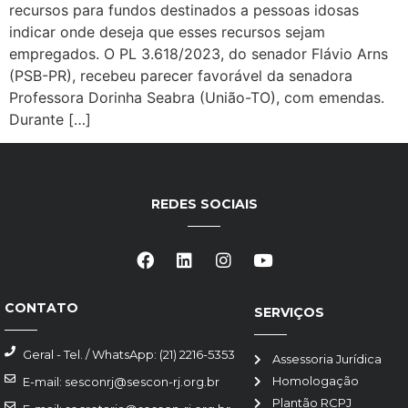
recursos para fundos destinados a pessoas idosas
indicar onde deseja que esses recursos sejam
empregados. O PL 3.618/2023, do senador Flávio Arns
(PSB-PR), recebeu parecer favorável da senadora
Professora Dorinha Seabra (União-TO), com emendas.
Durante […]
REDES SOCIAIS
CONTATO
SERVIÇOS
Geral - Tel. / WhatsApp: (21) 2216-5353
Assessoria Jurídica
Homologação
E-mail: sesconrj@sescon-rj.org.br
Plantão RCPJ