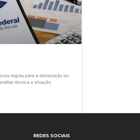
as regras para a declaração do
nálise técnica e atuação
REDES SOCIAIS