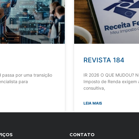
REVISTA 184
 passa por uma transição
IR 2026 O QUE MUDOU? Nov
ncialista para
Imposto de Renda exigem a
consultiva,
LEIA MAIS
VIÇOS
CONTATO