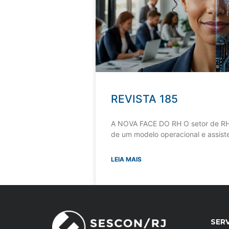
REVISTA 185
A NOVA FACE DO RH O setor de RH
de um modelo operacional e assiste
LEIA MAIS
SER