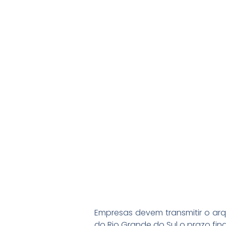
Empresas devem transmitir o arqu
do Rio Grande do Sul o prazo fin