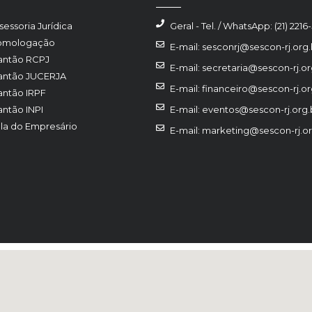
sessoria Jurídica
Geral - Tel. / WhatsApp: (21) 2216
omologação
E-mail: sesconrj@sescon-rj.org.
antão RCPJ
E-mail: secretaria@sescon-rj.or
antão JUCERJA
E-mail: financeiro@sescon-rj.or
antão IRPF
antão INPI
E-mail: eventos@sescon-rj.org.
la do Empresário
E-mail: marketing@sescon-rj.or