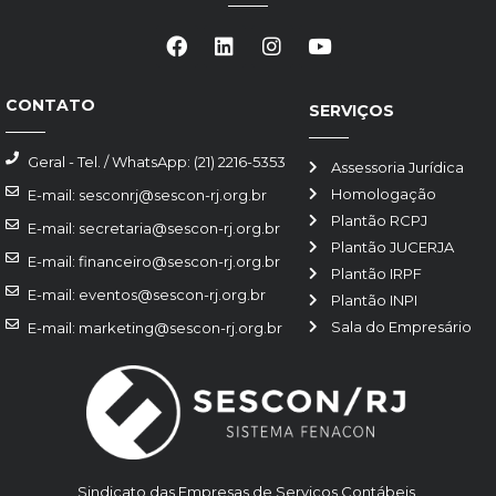
CONTATO
SERVIÇOS
Geral - Tel. / WhatsApp: (21) 2216-5353
Assessoria Jurídica
Homologação
E-mail: sesconrj@sescon-rj.org.br
Plantão RCPJ
E-mail: secretaria@sescon-rj.org.br
Plantão JUCERJA
E-mail: financeiro@sescon-rj.org.br
Plantão IRPF
E-mail: eventos@sescon-rj.org.br
Plantão INPI
Sala do Empresário
E-mail: marketing@sescon-rj.org.br
Sindicato das Empresas de Serviços Contábeis,