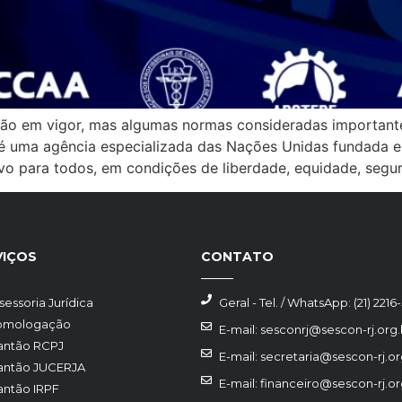
stão em vigor, mas algumas normas consideradas importan
o é uma agência especializada das Nações Unidas fundada 
vo para todos, em condições de liberdade, equidade, segu
VIÇOS
CONTATO
sessoria Jurídica
Geral - Tel. / WhatsApp: (21) 2216
omologação
E-mail: sesconrj@sescon-rj.org.
antão RCPJ
E-mail: secretaria@sescon-rj.or
antão JUCERJA
E-mail: financeiro@sescon-rj.or
antão IRPF