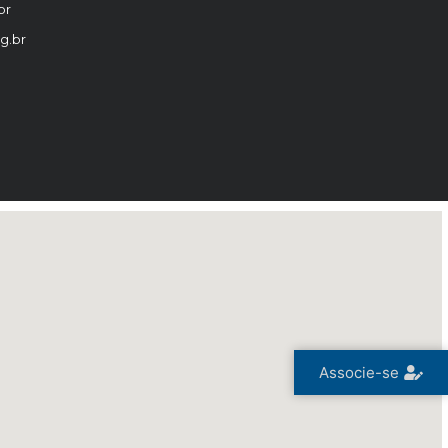
br
g.br
Associe-se