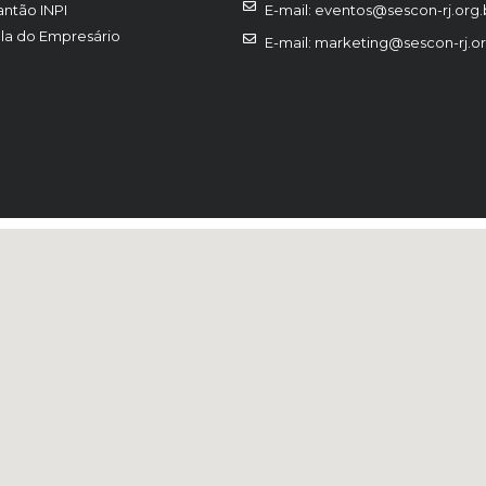
antão INPI
E-mail: eventos@sescon-rj.org.
la do Empresário
E-mail: marketing@sescon-rj.or