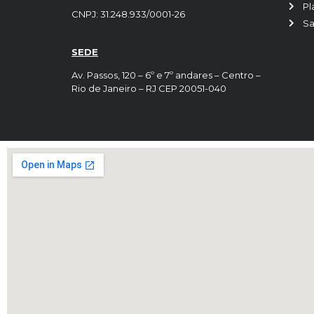
Pl
CNPJ: 31.248.933/0001-26
Sa
SEDE
Av. Passos, 120 – 6º e 7º andares – Centro –
Rio de Janeiro – RJ CEP 20051-040