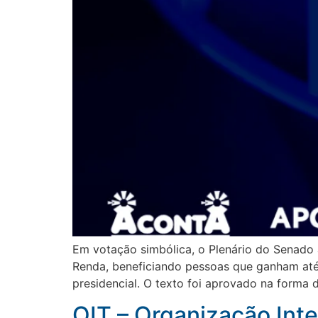
Em votação simbólica, o Plenário do Senado a
Renda, beneficiando pessoas que ganham até
presidencial. O texto foi aprovado na forma 
OIT – Organização Inte