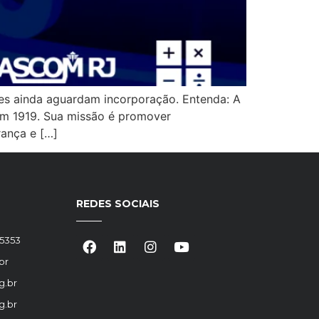
tes ainda aguardam incorporação. Entenda: A
em 1919. Sua missão é promover
rança e […]
REDES SOCIAIS
-5353
br
g.br
g.br