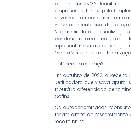
p align=”justify”>A Receita Fed
empresas optantes pelo Simples 
envolveu também uma ampla et
voluntariamente sua situação, a 
No primeiro lote de fiscalizaçõ
pendências ainda no prazo da 
representam uma recuperação de m
Minas Gerais iniciará a fiscali
Histórico da operação
Em outubro de 2022, a Receita Fe
Retificadora que visava apurar
tributário diferenciado denomin
Cofins.
Os autodenominados “consulto
teriam direito ao ressarcimento
receita bruta.