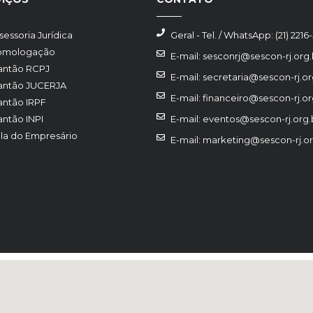
sessoria Jurídica
Geral - Tel. / WhatsApp: (21) 2216
omologação
E-mail: sesconrj@sescon-rj.org.
antão RCPJ
E-mail: secretaria@sescon-rj.or
antão JUCERJA
E-mail: financeiro@sescon-rj.or
antão IRPF
antão INPI
E-mail: eventos@sescon-rj.org.
la do Empresário
E-mail: marketing@sescon-rj.or