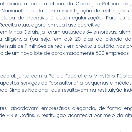
eral iniciou a terceira etapa da Operação Retificador
Nacional. Iniciada com a investigação de retificações 
apa de incentivo à autorrregularização. Para as e
Receita atua, agora, em sua fase coercitiva.
es em Minas Gerais, já foram autuadas 34 empresas, além
diligência (ou seja, em até 20 dias da ciência da
ais de 11 milhões de reais em crédito tributário. Nos pr
zação de um novo lote de aproximadamente 500 empresas.
deral, junto com a Polícia Federal e o Ministério Públ
 supostos serviços de “consultoria” a pequenas e média
ado Simples Nacional, que resultavam na restituição ind
res” abordavam empresários alegando, de forma enga
 de PIS e Cofins. A restituição acontecia por meio da a