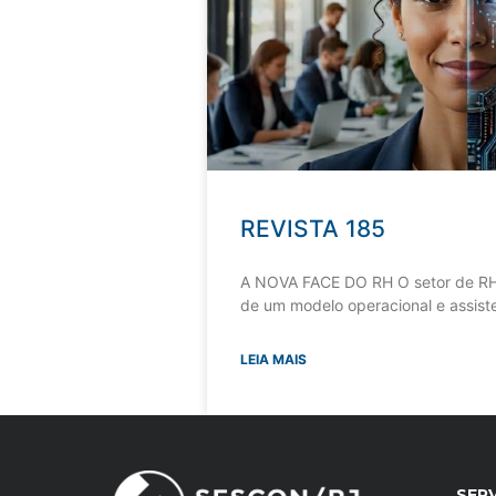
REVISTA 185
A NOVA FACE DO RH O setor de RH
de um modelo operacional e assiste
LEIA MAIS
SER