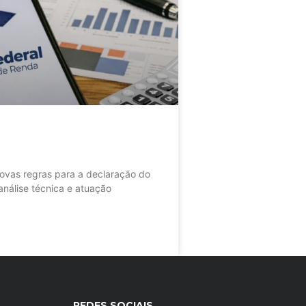
as regras para a declaração do
nálise técnica e atuação
REDES SOCIAIS