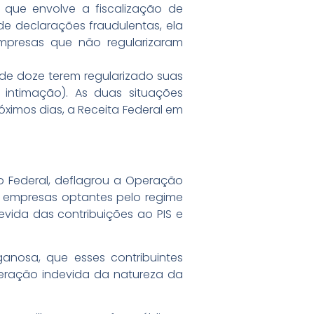
a, que envolve a fiscalização de
de declarações fraudulentas, ela
mpresas que não regularizaram
 de doze terem regularizado suas
 intimação). As duas situações
óximos dias, a Receita Federal em
ico Federal, deflagrou a Operação
s empresas optantes pelo regime
evida das contribuições ao PIS e
nosa, que esses contribuintes
lteração indevida da natureza da