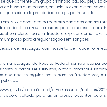
-se que somente um grupo criminoso causou prejuízo de
de busca e apreensão, em Belo Horizonte e em Nova Li
ões que seriam de propriedade do grupo fraudador.
a em 2022 e com foco na conformidade dos contribuintes 
ta Federal realizou palestras para empresas com inc
ipal era alertar para a fraude e explicar como fazer 
om um prazo para a regularização sem sanções.
cessos de restituição com suspeita de fraude foi efetu
a uma atuação da Receita Federal sempre atenta ao pe
sposto a pagar seus tributos, o foco principal é infor
es que não se regularizam e para os fraudadores, é re
 públicos.
www.gov.br/receitafederal/pt-br/assuntos/noticias/2024/
tificadora-voltada-para-as-empresas-optantes-pelo-si