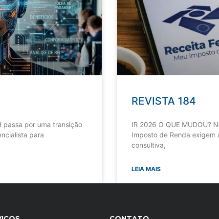
REVISTA 184
 passa por uma transição
IR 2026 O QUE MUDOU? Nov
ncialista para
Imposto de Renda exigem a
consultiva,
LEIA MAIS
VIÇOS
CONTATO