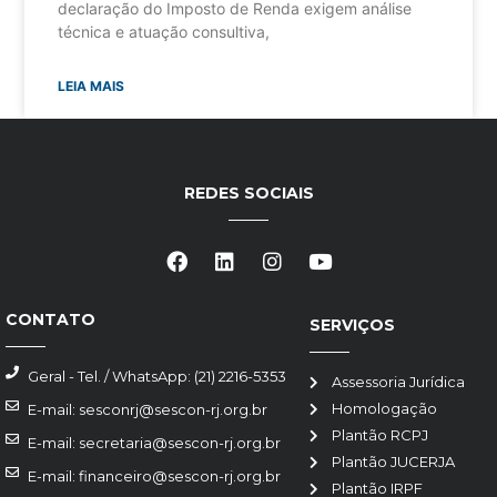
declaração do Imposto de Renda exigem análise
técnica e atuação consultiva,
LEIA MAIS
REDES SOCIAIS
CONTATO
SERVIÇOS
Geral - Tel. / WhatsApp: (21) 2216-5353
Assessoria Jurídica
Homologação
E-mail: sesconrj@sescon-rj.org.br
Plantão RCPJ
E-mail: secretaria@sescon-rj.org.br
Plantão JUCERJA
E-mail: financeiro@sescon-rj.org.br
Plantão IRPF