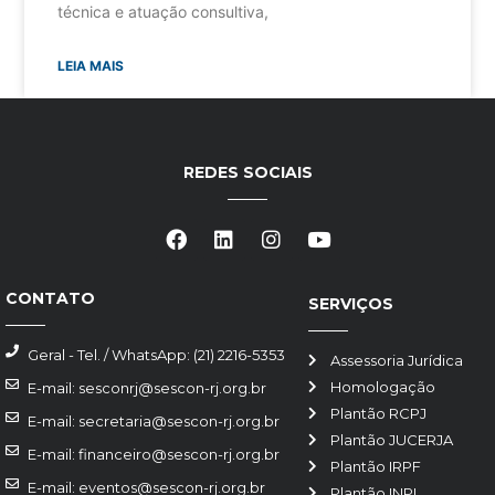
técnica e atuação consultiva,
LEIA MAIS
REDES SOCIAIS
CONTATO
SERVIÇOS
Geral - Tel. / WhatsApp: (21) 2216-5353
Assessoria Jurídica
Homologação
E-mail: sesconrj@sescon-rj.org.br
Plantão RCPJ
E-mail: secretaria@sescon-rj.org.br
Plantão JUCERJA
E-mail: financeiro@sescon-rj.org.br
Plantão IRPF
E-mail: eventos@sescon-rj.org.br
Plantão INPI