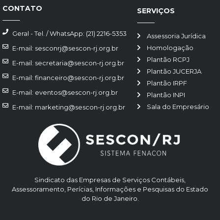
CONTATO
SERVIÇOS
Geral - Tel. / WhatsApp: (21) 2216-5353
Assessoria Jurídica
Homologação
E-mail: sesconrj@sescon-rj.org.br
Plantão RCPJ
E-mail: secretaria@sescon-rj.org.br
Plantão JUCERJA
E-mail: financeiro@sescon-rj.org.br
Plantão IRPF
E-mail: eventos@sescon-rj.org.br
Plantão INPI
Sala do Empresário
E-mail: marketing@sescon-rj.org.br
Sindicato das Empresas de Serviços Contábeis,
Assessoramento, Perícias, Informações e Pesquisas do Estado
do Rio de Janeiro.