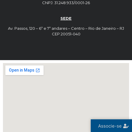
CNPJ: 31.248.933/0001-26
SEDE
Av. Passos, 120 – 6º e 7º andares – Centro – Rio de Janeiro – RJ
CEP 20051-040
Associe-se