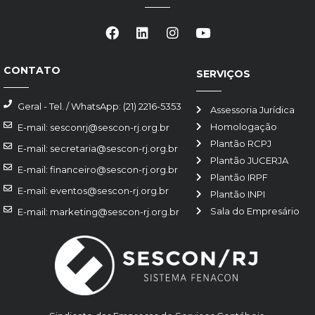
CONTATO
SERVIÇOS
Geral - Tel. / WhatsApp: (21) 2216-5353
Assessoria Jurídica
Homologação
E-mail: sesconrj@sescon-rj.org.br
Plantão RCPJ
E-mail: secretaria@sescon-rj.org.br
Plantão JUCERJA
E-mail: financeiro@sescon-rj.org.br
Plantão IRPF
E-mail: eventos@sescon-rj.org.br
Plantão INPI
Sala do Empresário
E-mail: marketing@sescon-rj.org.br