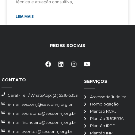
técnica e atuação consultiva,
LEIA MAIS
REDES SOCIAIS
CONTATO
SERVIÇOS
Geral - Tel. / WhatsApp: (21) 2216-5353
Assessoria Jurídica
Homologação
E-mail: sesconrj@sescon-rj.org.br
Plantão RCPJ
E-mail: secretaria@sescon-rj.org.br
Plantão JUCERJA
E-mail: financeiro@sescon-rj.org.br
Plantão IRPF
E-mail: eventos@sescon-rj.org.br
Plantão INPI