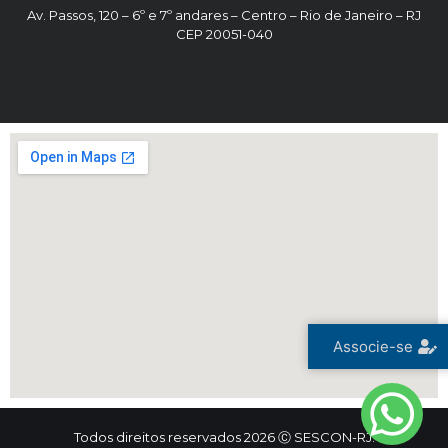
Av. Passos, 120 – 6º e 7º andares – Centro – Rio de Janeiro – RJ
CEP 20051-040
Associe-se
Todos direitos reservados 2026 Ⓒ SESCON-RJ.
Trinta e Seis Consultoria Digital