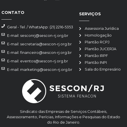
CONTATO
SERVIÇOS
Geral - Tel. / WhatsApp: (21) 2216-5353
Assessoria Jurídica
Homologação
E-mail: sesconrj@sescon-rj.org.br
Plantão RCPJ
E-mail: secretaria@sescon-rj.org.br
Plantão JUCERJA
E-mail: financeiro@sescon-rj.org.br
Plantão IRPF
E-mail: eventos@sescon-rj.org.br
Plantão INPI
Sala do Empresário
E-mail: marketing@sescon-rj.org.br
Sindicato das Empresas de Serviços Contábeis,
Assessoramento, Perícias, Informações e Pesquisas do Estado
do Rio de Janeiro.