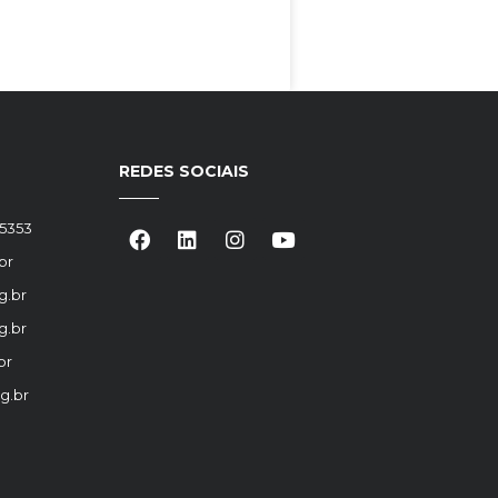
REDES SOCIAIS
-5353
br
g.br
g.br
br
g.br