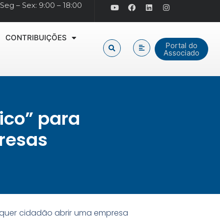
Seg – Sex: 9:00 – 18:00
CONTRIBUIÇÕES
Portal do
Associado
ico” para
presas
alquer cidadão abrir uma empresa