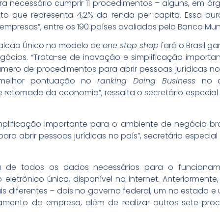
ra necessário cumprir 11 procedimentos – alguns, em ór
to que representa 4,2% da renda per capita. Essa buro
empresas”, entre os 190 países avaliados pelo Banco Mun
Balcão Único no modelo de
one stop shop
fará o Brasil g
egócios. “Trata-se de inovação e simplificação import
número de procedimentos para abrir pessoas jurídicas n
ja melhor pontuação no
ranking Doing Business
no q
retomada da economia”, ressalta o secretário especial d
plificação importante para o ambiente de negócio bras
a abrir pessoas jurídicas no país”, secretário especial d
a de todos os dados necessários para o funcionam
eletrônico único, disponível na internet. Anteriormen
is diferentes – dois no governo federal, um no estado e 
onamento da empresa, além de realizar outros sete p