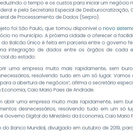
eduzindo o tempo e os custos para iniciar um negócio no 
ederal e pela Secretaria Especial de Desburocratização,
ederal de Processamento de Dados (Serpro).
ojeto foi São Paulo, que tornou disponível o
novo siste
ócio no município. A próxima cidade a oferecer a faci
 do Balcão Único é feita em parceria entre o governo fe
uma integração de dados entre os órgãos de cada e
cial do estado.
rir uma empresa muito mais rapidamente, sem buro
necessários, resolvendo tudo em um só lugar. Vamos 
 para a abertura de negócios”, afirma o secretário espe
da Economia, Caio Mario Paes de Andrade.
abrir uma empresa muito mais rapidamente, sem bur
entos desnecessários, resolvendo tudo em um só luga
e Governo Digital do Ministério da Economia, Caio Mario
io do Banco Mundial, divulgado em outubro de 2019, par