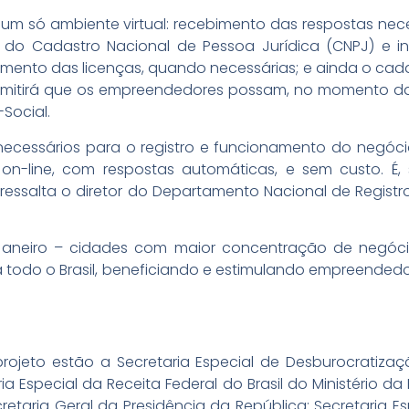
um só ambiente virtual: recebimento das respostas neces
o Cadastro Nacional de Pessoa Jurídica (CNPJ) e insc
bimento das licenças, quando necessárias; e ainda o c
rmitirá que os empreendedores possam, no momento da 
Social.
necessários para o registro e funcionamento do negóc
on-line, com respostas automáticas, e sem custo. É
 ressalta o diretor do Departamento Nacional de Registr
Janeiro – cidades com maior concentração de negóci
 todo o Brasil, beneficiando e estimulando empreendedor
projeto estão a Secretaria Especial de Desburocratizaç
ia Especial da Receita Federal do Brasil do Ministério da
taria Geral da Presidência da República; Secretaria Es