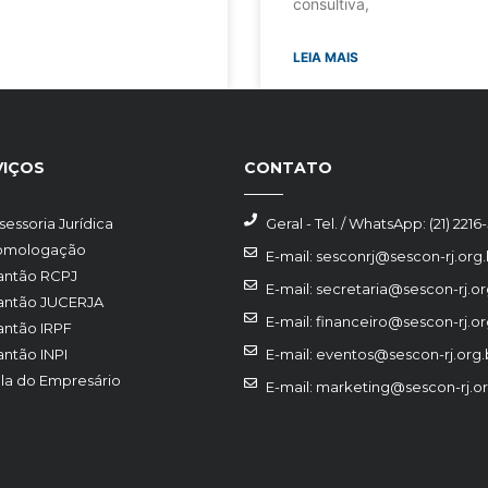
consultiva,
LEIA MAIS
VIÇOS
CONTATO
sessoria Jurídica
Geral - Tel. / WhatsApp: (21) 2216
omologação
E-mail: sesconrj@sescon-rj.org.
antão RCPJ
E-mail: secretaria@sescon-rj.or
antão JUCERJA
E-mail: financeiro@sescon-rj.or
antão IRPF
antão INPI
E-mail: eventos@sescon-rj.org.
la do Empresário
E-mail: marketing@sescon-rj.or