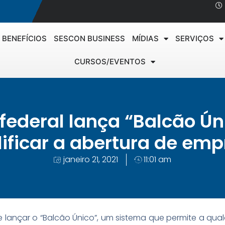
BENEFÍCIOS
SESCON BUSINESS
MÍDIAS
SERVIÇOS
CURSOS/EVENTOS
federal lança “Balcão Ún
ificar a abertura de em
janeiro 21, 2021
11:01 am
 lançar o “Balcão Único”, um sistema que permite a qu