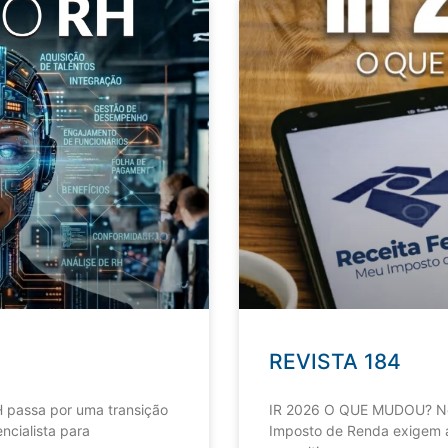
REVISTA 184
 passa por uma transição
IR 2026 O QUE MUDOU? Nov
ncialista para
Imposto de Renda exigem a