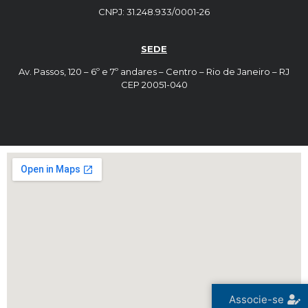
CNPJ: 31.248.933/0001-26
SEDE
Av. Passos, 120 – 6º e 7º andares – Centro – Rio de Janeiro – RJ
CEP 20051-040
Associe-se