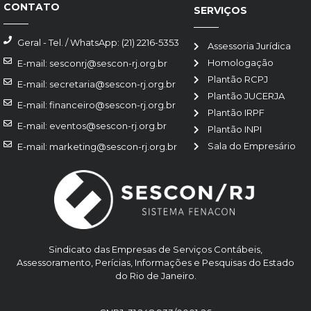
CONTATO
SERVIÇOS
Geral - Tel. / WhatsApp: (21) 2216-5353
Assessoria Jurídica
Homologação
E-mail: sesconrj@sescon-rj.org.br
Plantão RCPJ
E-mail: secretaria@sescon-rj.org.br
Plantão JUCERJA
E-mail: financeiro@sescon-rj.org.br
Plantão IRPF
E-mail: eventos@sescon-rj.org.br
Plantão INPI
Sala do Empresário
E-mail: marketing@sescon-rj.org.br
Sindicato das Empresas de Serviços Contábeis,
Assessoramento, Perícias, Informações e Pesquisas do Estado
do Rio de Janeiro.