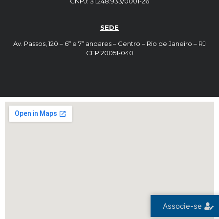
CNPJ: 31.248.933/0001-26
SEDE
Av. Passos, 120 – 6º e 7º andares – Centro – Rio de Janeiro – RJ
CEP 20051-040
Associe-se