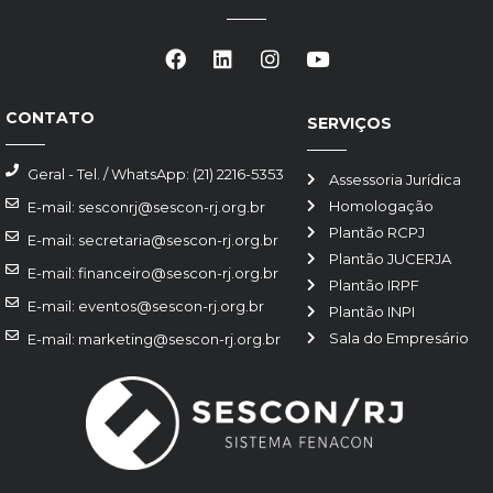
CONTATO
SERVIÇOS
Geral - Tel. / WhatsApp: (21) 2216-5353
Assessoria Jurídica
Homologação
E-mail: sesconrj@sescon-rj.org.br
Plantão RCPJ
E-mail: secretaria@sescon-rj.org.br
Plantão JUCERJA
E-mail: financeiro@sescon-rj.org.br
Plantão IRPF
E-mail: eventos@sescon-rj.org.br
Plantão INPI
Sala do Empresário
E-mail: marketing@sescon-rj.org.br