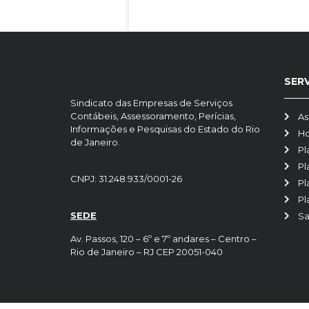
SER
Sindicato das Empresas de Serviços
Contábeis, Assessoramento, Perícias,
As
Informações e Pesquisas do Estado do Rio
H
de Janeiro.
Pl
Pl
CNPJ: 31.248.933/0001-26
Pl
Pl
SEDE
Sa
Av. Passos, 120 – 6º e 7º andares – Centro –
Rio de Janeiro – RJ CEP 20051-040