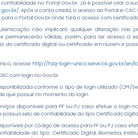
confiabilidade no Portal Gov.br. Já é possível criar a sua
.gov.br/
. Após a conta criada, o acesso ao Portal e-CAC 
para o Portal Gov.br onde fará o acesso com certificado
enticação não implicará qualquer alteração nas pro
ue permanecerão válidas, porém, para ter acesso a es
io do certificado digital ou certificado em nuvem e possu
nico, acesse:
http://faq-login-unico.servicos.gov.br/en/l
-CAC com login no Gov.br
sponibilizada conforme o tipo de login utilizado (CPF/Se
dade que possuir no momento do login.
viços disponíveis para PF ou PJ caso efetue o login n
 possua selo de confiabilidade do tipo Certificado Digital
isponíveis por código de acesso para PF ou PJ caso efet
abilidade do tipo: Certificado Digital, Biometria, Instituc