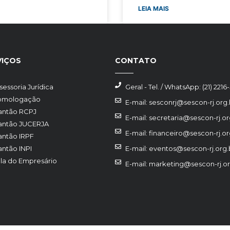
LEIA MAIS
VIÇOS
CONTATO
sessoria Jurídica
Geral - Tel. / WhatsApp: (21) 2216
omologação
E-mail: sesconrj@sescon-rj.org.
antão RCPJ
E-mail: secretaria@sescon-rj.or
antão JUCERJA
E-mail: financeiro@sescon-rj.or
antão IRPF
antão INPI
E-mail: eventos@sescon-rj.org.
la do Empresário
E-mail: marketing@sescon-rj.or