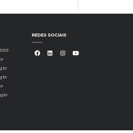
REDES SOCIAIS
-5353
br
g.br
g.br
br
g.br