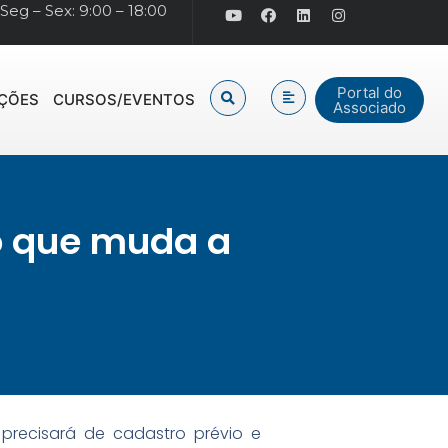
Seg – Sex: 9:00 – 18:00
Portal do
IÇÕES
CURSOS/EVENTOS
Associado
 o que muda a
 precisará de cadastro prévio e