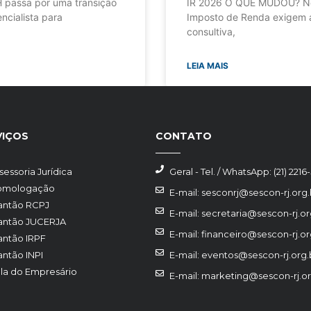
 passa por uma transição
IR 2026 O QUE MUDOU? Nov
ncialista para
Imposto de Renda exigem a
consultiva,
LEIA MAIS
VIÇOS
CONTATO
sessoria Jurídica
Geral - Tel. / WhatsApp: (21) 2216
omologação
E-mail: sesconrj@sescon-rj.org.
antão RCPJ
E-mail: secretaria@sescon-rj.or
antão JUCERJA
E-mail: financeiro@sescon-rj.or
antão IRPF
antão INPI
E-mail: eventos@sescon-rj.org.
la do Empresário
E-mail: marketing@sescon-rj.or