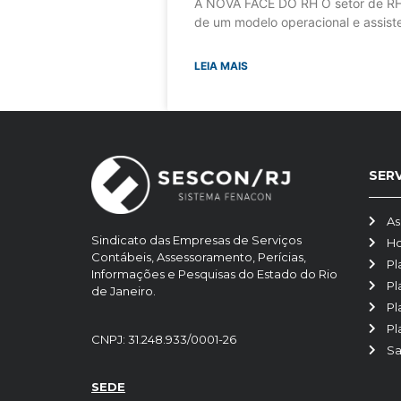
A NOVA FACE DO RH O setor de RH
de um modelo operacional e assiste
LEIA MAIS
SER
As
Sindicato das Empresas de Serviços
H
Contábeis, Assessoramento, Perícias,
Pl
Informações e Pesquisas do Estado do Rio
Pl
de Janeiro.
Pl
Pl
CNPJ: 31.248.933/0001-26
Sa
SEDE