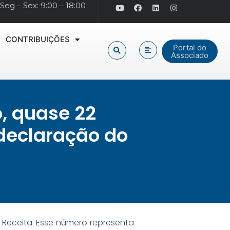
Seg – Sex: 9:00 – 18:00
CONTRIBUIÇÕES
Portal do
Associado
o, quase 22
 declaração do
Receita. Esse número representa