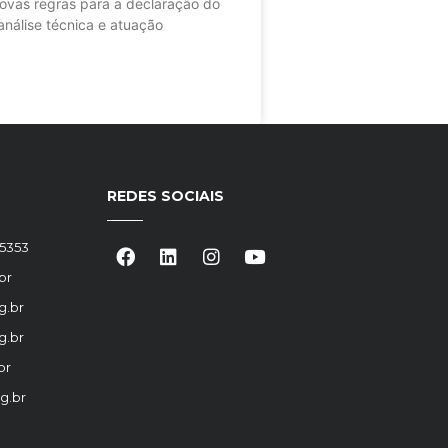
as regras para a declaração do
nálise técnica e atuação
REDES SOCIAIS
-5353
br
g.br
g.br
br
g.br