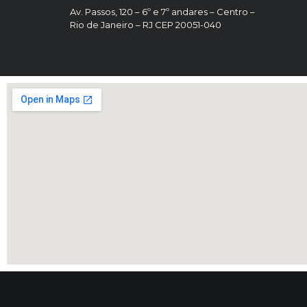
Av. Passos, 120 – 6º e 7º andares – Centro –
Rio de Janeiro – RJ CEP 20051-040