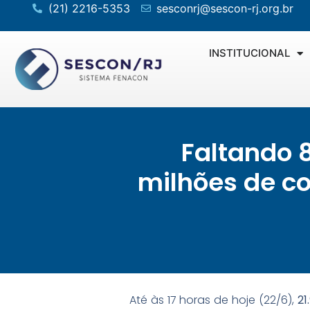
(21) 2216-5353
sesconrj@sescon-rj.org.br
INSTITUCIONAL
Faltando 8
milhões de co
Até às 17 horas de hoje (22/6),
21