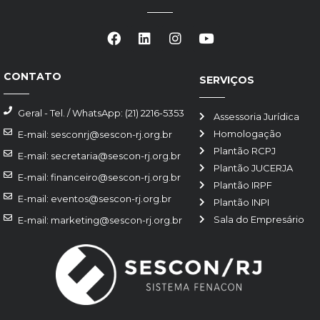
CONTATO
SERVIÇOS
Geral - Tel. / WhatsApp: (21) 2216-5353
Assessoria Jurídica
Homologação
E-mail: sesconrj@sescon-rj.org.br
Plantão RCPJ
E-mail: secretaria@sescon-rj.org.br
Plantão JUCERJA
E-mail: financeiro@sescon-rj.org.br
Plantão IRPF
E-mail: eventos@sescon-rj.org.br
Plantão INPI
Sala do Empresário
E-mail: marketing@sescon-rj.org.br