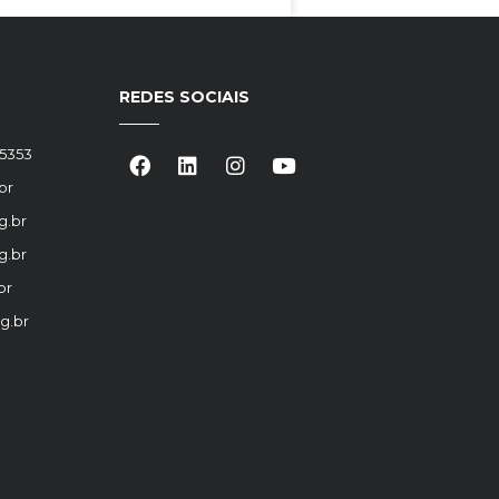
REDES SOCIAIS
-5353
br
g.br
g.br
br
g.br