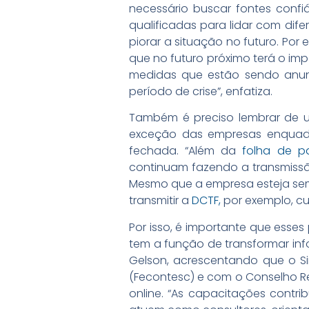
necessário buscar fontes confi
qualificadas para lidar com dif
piorar a situação no futuro. Po
que no futuro próximo terá o imp
medidas que estão sendo anunc
período de crise”, enfatiza.
Também é preciso lembrar de u
exceção das empresas enqua
fechada. “Além da
folha de 
continuam fazendo a transmis
Mesmo que a empresa esteja sem
transmitir a
DCTF,
por exemplo, cu
Por isso, é importante que esses
tem a função de transformar in
Gelson, acrescentando que o Si
(Fecontesc) e com o Conselho R
online. “As capacitações contr