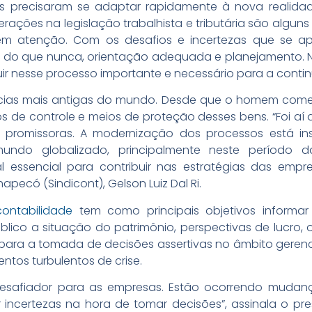
es precisaram se adaptar rapidamente à nova realidad
alterações na legislação trabalhista e tributária são al
m atenção. Com os desafios e incertezas que se ap
do que nunca, orientação adequada e planejamento. Ne
uir nesse processo importante e necessário para a conti
ias mais antigas do mundo. Desde que o homem começ
 de controle e meios de proteção desses bens. “Foi aí 
 promissoras. A modernização dos processos está in
undo globalizado, principalmente neste período
l essencial para contribuir nas estratégias das emp
apecó (Sindicont), Gelson Luiz Dal Ri.
contabilidade
tem como principais objetivos informar 
lico a situação do patrimônio, perspectivas de lucro, 
para a tomada de decisões assertivas no âmbito gerenci
os turbulentos de crise.
desafiador para as empresas. Estão ocorrendo mudan
incertezas na hora de tomar decisões”, assinala o p