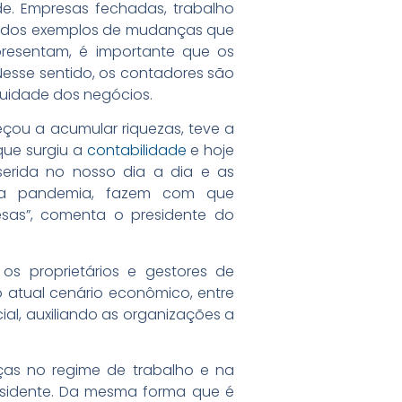
e. Empresas fechadas, trabalho
guns dos exemplos de mudanças que
resentam, é importante que os
sse sentido, os contadores são
nuidade dos negócios.
ou a acumular riquezas, teve a
que surgiu a
contabilidade
e hoje
serida no nosso dia a dia e as
 da pandemia, fazem com que
resas”, comenta o presidente do
os proprietários e gestores de
o atual cenário econômico, entre
al, auxiliando as organizações a
ças no regime de trabalho e na
residente. Da mesma forma que é