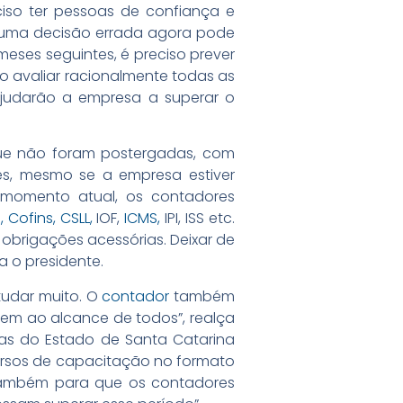
ciso ter pessoas de confiança e
ar uma decisão errada agora pode
eses seguintes, é preciso prever
so avaliar racionalmente todas as
ajudarão a empresa a superar o
que não foram postergadas, com
s, mesmo se a empresa estiver
momento atual, os contadores
,
Cofins,
CSLL,
IOF,
ICMS,
IPI, ISS etc.
brigações acessórias. Deixar de
a o presidente.
studar muito. O
contador
também
em ao alcance de todos”, realça
tas do Estado de Santa Catarina
ursos de capacitação no formato
s também para que os contadores