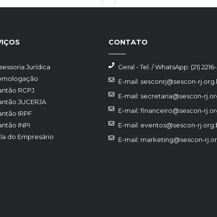
VIÇOS
CONTATO
sessoria Jurídica
Geral - Tel. / WhatsApp: (21) 2216
omologação
E-mail: sesconrj@sescon-rj.org.
antão RCPJ
E-mail: secretaria@sescon-rj.or
antão JUCERJA
E-mail: financeiro@sescon-rj.or
antão IRPF
antão INPI
E-mail: eventos@sescon-rj.org.
la do Empresário
E-mail: marketing@sescon-rj.or