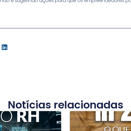
ando e sugerindo ações para que os empreendedores po
Notícias relacionadas