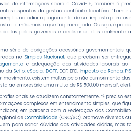
áveis de informações sobre a Covid-19, também é pre
erentes aspectos da gestão contábil e tributária. “Tom
r exemplo, ao adiar o pagamento de um imposto para os m
osto de mês, mais o que foi prorrogado. Ou seja, é preci
iadas pelos governos e analisar se elas realmente 
ma série de obrigações acessórias governamentais 
dradas no
Simples Nacional,
que precisam ser entregue
pagamento
e adequação das atividades laborais ao 
são da
Sefip,
eSocial,
DCTF,
ECF, EFD,
Imposto de Renda,
PIS
 movimento, existem multas pelo não cumprimento das o
sta ao empresário uma multa de R$ 500,00 mensal”, alert
 profissionais se atualizem constantemente. “É preciso e
formações complexas em entendimento simples, que fiqu
ndicont, em parceria com a Federação dos Contabilis
egional de
Contabilidade
(CRC/SC), promove diversos c
ibuem para sanar dúvidas das atividades diárias, ma