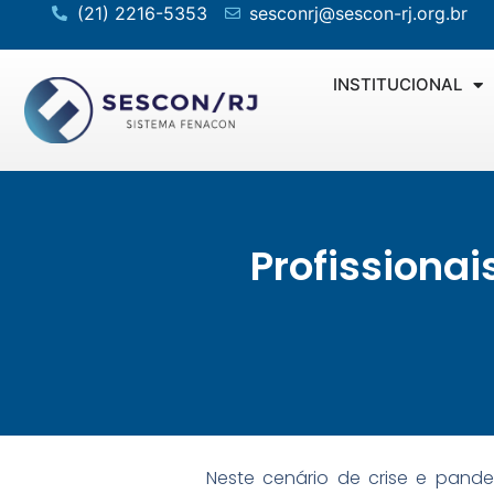
(21) 2216-5353
sesconrj@sescon-rj.org.br
INSTITUCIONAL
Profissiona
Neste cenário de crise e pand