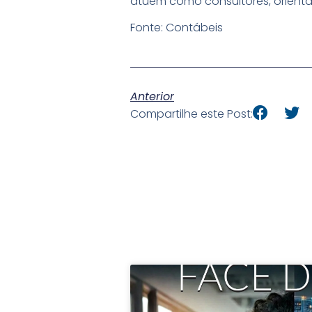
atuem como consultores, orient
Fonte: Contábeis
Anterior
Compartilhe este Post: